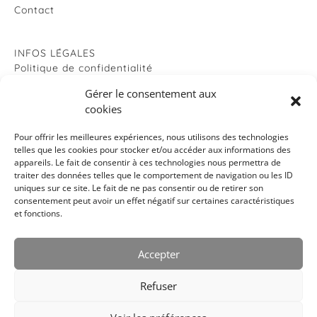
Contact
INFOS LÉGALES
Politique de confidentialité
Politique de cookies
Gérer le consentement aux
Mentions légales
cookies
Pour offrir les meilleures expériences, nous utilisons des technologies
RÉSEAUX SOCIAUX
telles que les cookies pour stocker et/ou accéder aux informations des
Facebook
appareils. Le fait de consentir à ces technologies nous permettra de
Instagram
traiter des données telles que le comportement de navigation ou les ID
uniques sur ce site. Le fait de ne pas consentir ou de retirer son
consentement peut avoir un effet négatif sur certaines caractéristiques
et fonctions.
copyright images et textes : © leurs auteurs - tous droits
réservés. webdesign: espacio azul
Accepter
Refuser