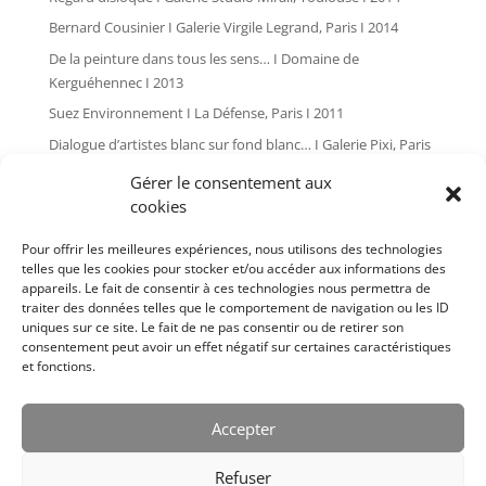
Bernard Cousinier I Galerie Virgile Legrand, Paris I 2014
De la peinture dans tous les sens… I Domaine de
Kerguéhennec I 2013
Suez Environnement I La Défense, Paris I 2011
Dialogue d’artistes blanc sur fond blanc… I Galerie Pixi, Paris
I 2010
Gérer le consentement aux
Global painting I Les Tanneries, Amilly I 2009
cookies
L’art dans les chapelles I Pontivy I 2007
Pour offrir les meilleures expériences, nous utilisons des technologies
Plan d’angle I Galerie Pixi, Paris I 2006
telles que les cookies pour stocker et/ou accéder aux informations des
appareils. Le fait de consentir à ces technologies nous permettra de
Bernard Cousinier I Issoire I 2005
traiter des données telles que le comportement de navigation ou les ID
Cousinier I Salle Le Cube, Paris I 2004
uniques sur ce site. Le fait de ne pas consentir ou de retirer son
consentement peut avoir un effet négatif sur certaines caractéristiques
L’art dans les chapelles I Pontivy I 2004
et fonctions.
Bernard Cousinier I Galerie Pixi, Paris I 2002
Bernard Cousinier I Galerie Pixi, Paris I 1999
Accepter
Bernard Cousinier I Galerie Françoise Palluel, Paris I 1988
Refuser