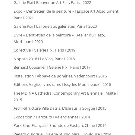
Galerie Pixi I Bienvenue Art Fair, Paris I 2022
Expo « L’entretien de la peinture » I Espace Art Absolument,
Paris I 2021
Galerie Pixi I La foire aux galeristes, Paris I 2020
Livre « L’entretien de la peinture » I Atelier du Hézo,
Morbihan I 2020
Collective I Galerie Pixi, Paris I 2019
Nopoto 2018 I Le Vicq, Paris I 2018
Bernard Cousinier I Galerie Pixi, Paris I 2017
Installation I Abbaye de Bohéries, Vadencourt I 2016
Editions Virgile, livres rares I Issy-les-Moulineaux I 2016
The MDINA Cathedral Contemporary Art Biennale I Malte I
2015
Archi-Structure Villa Datris, L’Isle sur la Sorgue I 2015
Exposition / Parcours I Valenciennes I 2014
Park Sino-Français I Shunde de Foshan, Chine I 2014
Regard disloqué I Galerie Studio Mirail, Toulouse I 2014