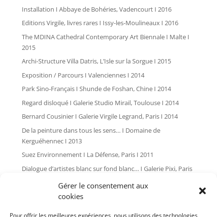
Installation I Abbaye de Bohéries, Vadencourt I 2016
Editions Virgile, livres rares I Issy-les-Moulineaux I 2016
The MDINA Cathedral Contemporary Art Biennale I Malte I
2015
Archi-Structure Villa Datris, L’Isle sur la Sorgue I 2015
Exposition / Parcours I Valenciennes I 2014
Park Sino-Français I Shunde de Foshan, Chine I 2014
Regard disloqué I Galerie Studio Mirail, Toulouse I 2014
Bernard Cousinier I Galerie Virgile Legrand, Paris I 2014
De la peinture dans tous les sens… I Domaine de
Kerguéhennec I 2013
Suez Environnement I La Défense, Paris I 2011
Dialogue d’artistes blanc sur fond blanc… I Galerie Pixi, Paris
I 2010
Gérer le consentement aux
Global painting I Les Tanneries, Amilly I 2009
cookies
L’art dans les chapelles I Pontivy I 2007
Pour offrir les meilleures expériences, nous utilisons des technologies