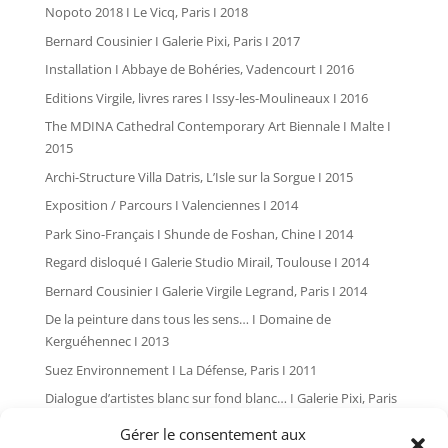
Nopoto 2018 I Le Vicq, Paris I 2018
Bernard Cousinier I Galerie Pixi, Paris I 2017
Installation I Abbaye de Bohéries, Vadencourt I 2016
Editions Virgile, livres rares I Issy-les-Moulineaux I 2016
The MDINA Cathedral Contemporary Art Biennale I Malte I
2015
Archi-Structure Villa Datris, L’Isle sur la Sorgue I 2015
Exposition / Parcours I Valenciennes I 2014
Park Sino-Français I Shunde de Foshan, Chine I 2014
Regard disloqué I Galerie Studio Mirail, Toulouse I 2014
Bernard Cousinier I Galerie Virgile Legrand, Paris I 2014
De la peinture dans tous les sens… I Domaine de
Kerguéhennec I 2013
Suez Environnement I La Défense, Paris I 2011
Dialogue d’artistes blanc sur fond blanc… I Galerie Pixi, Paris
I 2010
Gérer le consentement aux