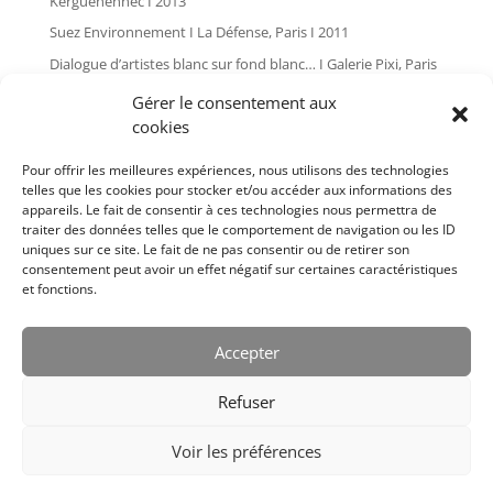
Kerguéhennec I 2013
Suez Environnement I La Défense, Paris I 2011
Dialogue d’artistes blanc sur fond blanc… I Galerie Pixi, Paris
I 2010
Gérer le consentement aux
Global painting I Les Tanneries, Amilly I 2009
cookies
L’art dans les chapelles I Pontivy I 2007
Pour offrir les meilleures expériences, nous utilisons des technologies
Plan d’angle I Galerie Pixi, Paris I 2006
telles que les cookies pour stocker et/ou accéder aux informations des
appareils. Le fait de consentir à ces technologies nous permettra de
Bernard Cousinier I Issoire I 2005
traiter des données telles que le comportement de navigation ou les ID
Cousinier I Salle Le Cube, Paris I 2004
uniques sur ce site. Le fait de ne pas consentir ou de retirer son
consentement peut avoir un effet négatif sur certaines caractéristiques
L’art dans les chapelles I Pontivy I 2004
et fonctions.
Bernard Cousinier I Galerie Pixi, Paris I 2002
Bernard Cousinier I Galerie Pixi, Paris I 1999
Accepter
Bernard Cousinier I Galerie Françoise Palluel, Paris I 1988
Refuser
Voir les préférences
Designed by
Elegant Themes
| Powered by
Diseño Web a medida
|