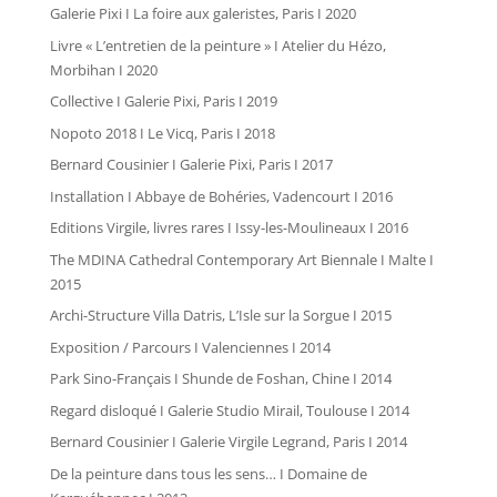
Galerie Pixi I La foire aux galeristes, Paris I 2020
Livre « L’entretien de la peinture » I Atelier du Hézo,
Morbihan I 2020
Collective I Galerie Pixi, Paris I 2019
Nopoto 2018 I Le Vicq, Paris I 2018
Bernard Cousinier I Galerie Pixi, Paris I 2017
Installation I Abbaye de Bohéries, Vadencourt I 2016
Editions Virgile, livres rares I Issy-les-Moulineaux I 2016
The MDINA Cathedral Contemporary Art Biennale I Malte I
2015
Archi-Structure Villa Datris, L’Isle sur la Sorgue I 2015
Exposition / Parcours I Valenciennes I 2014
Park Sino-Français I Shunde de Foshan, Chine I 2014
Regard disloqué I Galerie Studio Mirail, Toulouse I 2014
Bernard Cousinier I Galerie Virgile Legrand, Paris I 2014
De la peinture dans tous les sens… I Domaine de