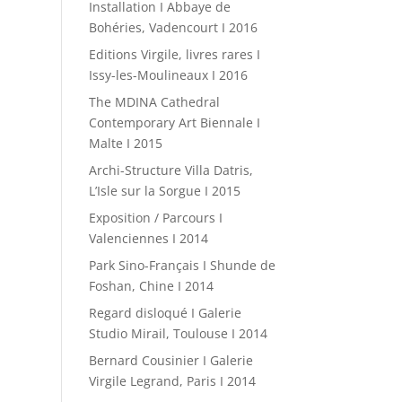
Installation I Abbaye de
Bohéries, Vadencourt I 2016
Editions Virgile, livres rares I
Issy-les-Moulineaux I 2016
The MDINA Cathedral
Contemporary Art Biennale I
Malte I 2015
Archi-Structure Villa Datris,
L’Isle sur la Sorgue I 2015
Exposition / Parcours I
Valenciennes I 2014
Park Sino-Français I Shunde de
Foshan, Chine I 2014
Regard disloqué I Galerie
Studio Mirail, Toulouse I 2014
Bernard Cousinier I Galerie
Virgile Legrand, Paris I 2014