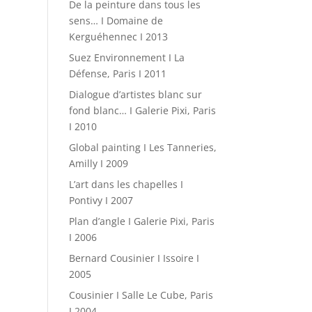
De la peinture dans tous les
sens… I Domaine de
Kerguéhennec I 2013
Suez Environnement I La
Défense, Paris I 2011
Dialogue d’artistes blanc sur
fond blanc… I Galerie Pixi, Paris
I 2010
Global painting I Les Tanneries,
Amilly I 2009
L’art dans les chapelles I
Pontivy I 2007
Plan d’angle I Galerie Pixi, Paris
I 2006
Bernard Cousinier I Issoire I
2005
Cousinier I Salle Le Cube, Paris
I 2004