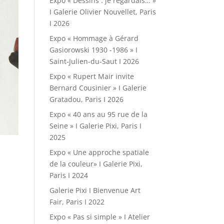
Expo « Dessins : je regardais… »
I Galerie Olivier Nouvellet, Paris
I 2026
Expo « Hommage à Gérard
Gasiorowski 1930 -1986 » I
Saint-Julien-du-Saut I 2026
Expo « Rupert Mair invite
Bernard Cousinier » I Galerie
Gratadou, Paris I 2026
Expo « 40 ans au 95 rue de la
Seine » I Galerie Pixi, Paris I
2025
Expo « Une approche spatiale
de la couleur» I Galerie Pixi,
Paris I 2024
Galerie Pixi I Bienvenue Art
Fair, Paris I 2022
Expo « Pas si simple » I Atelier