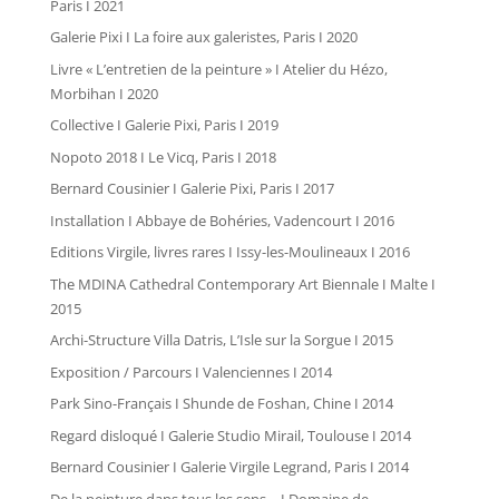
Paris I 2021
Galerie Pixi I La foire aux galeristes, Paris I 2020
Livre « L’entretien de la peinture » I Atelier du Hézo,
Morbihan I 2020
Collective I Galerie Pixi, Paris I 2019
Nopoto 2018 I Le Vicq, Paris I 2018
Bernard Cousinier I Galerie Pixi, Paris I 2017
Installation I Abbaye de Bohéries, Vadencourt I 2016
Editions Virgile, livres rares I Issy-les-Moulineaux I 2016
The MDINA Cathedral Contemporary Art Biennale I Malte I
2015
Archi-Structure Villa Datris, L’Isle sur la Sorgue I 2015
Exposition / Parcours I Valenciennes I 2014
Park Sino-Français I Shunde de Foshan, Chine I 2014
Regard disloqué I Galerie Studio Mirail, Toulouse I 2014
Bernard Cousinier I Galerie Virgile Legrand, Paris I 2014
De la peinture dans tous les sens… I Domaine de