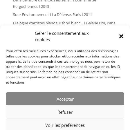
Kerguéhennec I 2013
Suez Environnement I La Défense, Paris I 2011
Dialogue d’artistes blanc sur fond blanc… I Galerie Pixi, Paris
I 2010
Gérer le consentement aux
Global painting I Les Tanneries, Amilly I 2009
cookies
L’art dans les chapelles I Pontivy I 2007
Pour offrir les meilleures expériences, nous utilisons des technologies
Plan d’angle I Galerie Pixi, Paris I 2006
telles que les cookies pour stocker et/ou accéder aux informations des
appareils. Le fait de consentir à ces technologies nous permettra de
Bernard Cousinier I Issoire I 2005
traiter des données telles que le comportement de navigation ou les ID
Cousinier I Salle Le Cube, Paris I 2004
uniques sur ce site. Le fait de ne pas consentir ou de retirer son
consentement peut avoir un effet négatif sur certaines caractéristiques
L’art dans les chapelles I Pontivy I 2004
et fonctions.
Bernard Cousinier I Galerie Pixi, Paris I 2002
Bernard Cousinier I Galerie Pixi, Paris I 1999
Accepter
Bernard Cousinier I Galerie Françoise Palluel, Paris I 1988
Refuser
Voir les préférences