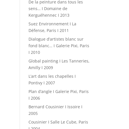
De la peinture dans tous les
sens… I Domaine de
Kerguéhennec I 2013
Suez Environnement I La
Défense, Paris I 2011
Dialogue d’artistes blanc sur
fond blanc… I Galerie Pixi, Paris
I 2010
Global painting I Les Tanneries,
Amilly I 2009
L’art dans les chapelles I
Pontivy I 2007
Plan d’angle I Galerie Pixi, Paris
I 2006
Bernard Cousinier I Issoire I
2005
Cousinier I Salle Le Cube, Paris
I 2004