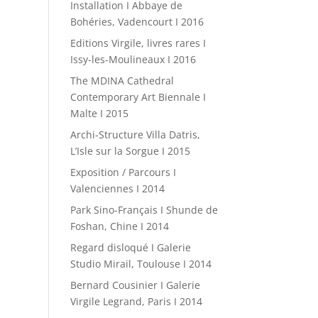
Installation I Abbaye de
Bohéries, Vadencourt I 2016
Editions Virgile, livres rares I
Issy-les-Moulineaux I 2016
The MDINA Cathedral
Contemporary Art Biennale I
Malte I 2015
Archi-Structure Villa Datris,
L’Isle sur la Sorgue I 2015
Exposition / Parcours I
Valenciennes I 2014
Park Sino-Français I Shunde de
Foshan, Chine I 2014
Regard disloqué I Galerie
Studio Mirail, Toulouse I 2014
Bernard Cousinier I Galerie
Virgile Legrand, Paris I 2014