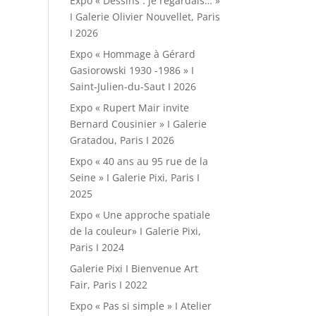
Expo « Dessins : je regardais… »
I Galerie Olivier Nouvellet, Paris
I 2026
Expo « Hommage à Gérard
Gasiorowski 1930 -1986 » I
Saint-Julien-du-Saut I 2026
Expo « Rupert Mair invite
Bernard Cousinier » I Galerie
Gratadou, Paris I 2026
Expo « 40 ans au 95 rue de la
Seine » I Galerie Pixi, Paris I
2025
Expo « Une approche spatiale
de la couleur» I Galerie Pixi,
Paris I 2024
Galerie Pixi I Bienvenue Art
Fair, Paris I 2022
Expo « Pas si simple » I Atelier