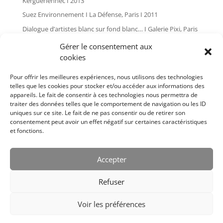
Kerguéhennec I 2013
Suez Environnement I La Défense, Paris I 2011
Dialogue d’artistes blanc sur fond blanc… I Galerie Pixi, Paris
I 2010
Gérer le consentement aux
Global painting I Les Tanneries, Amilly I 2009
cookies
L’art dans les chapelles I Pontivy I 2007
Pour offrir les meilleures expériences, nous utilisons des technologies
Plan d’angle I Galerie Pixi, Paris I 2006
telles que les cookies pour stocker et/ou accéder aux informations des
appareils. Le fait de consentir à ces technologies nous permettra de
Bernard Cousinier I Issoire I 2005
traiter des données telles que le comportement de navigation ou les ID
Cousinier I Salle Le Cube, Paris I 2004
uniques sur ce site. Le fait de ne pas consentir ou de retirer son
consentement peut avoir un effet négatif sur certaines caractéristiques
L’art dans les chapelles I Pontivy I 2004
et fonctions.
Bernard Cousinier I Galerie Pixi, Paris I 2002
Bernard Cousinier I Galerie Pixi, Paris I 1999
Accepter
Bernard Cousinier I Galerie Françoise Palluel, Paris I 1988
Refuser
Voir les préférences
Designed by
Elegant Themes
| Powered by
Diseño Web a medida
|