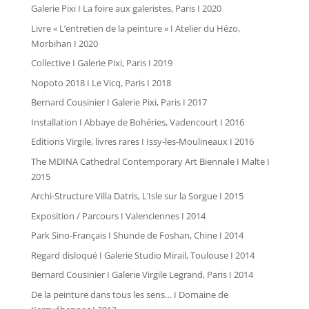
Galerie Pixi I La foire aux galeristes, Paris I 2020
Livre « L’entretien de la peinture » I Atelier du Hézo,
Morbihan I 2020
Collective I Galerie Pixi, Paris I 2019
Nopoto 2018 I Le Vicq, Paris I 2018
Bernard Cousinier I Galerie Pixi, Paris I 2017
Installation I Abbaye de Bohéries, Vadencourt I 2016
Editions Virgile, livres rares I Issy-les-Moulineaux I 2016
The MDINA Cathedral Contemporary Art Biennale I Malte I
2015
Archi-Structure Villa Datris, L’Isle sur la Sorgue I 2015
Exposition / Parcours I Valenciennes I 2014
Park Sino-Français I Shunde de Foshan, Chine I 2014
Regard disloqué I Galerie Studio Mirail, Toulouse I 2014
Bernard Cousinier I Galerie Virgile Legrand, Paris I 2014
De la peinture dans tous les sens… I Domaine de