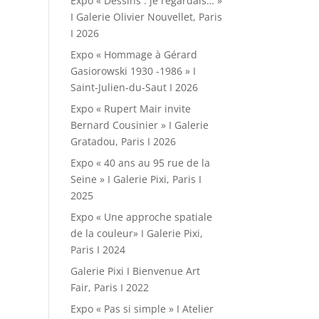
Expo « Dessins : je regardais… »
I Galerie Olivier Nouvellet, Paris
I 2026
Expo « Hommage à Gérard
Gasiorowski 1930 -1986 » I
Saint-Julien-du-Saut I 2026
Expo « Rupert Mair invite
Bernard Cousinier » I Galerie
Gratadou, Paris I 2026
Expo « 40 ans au 95 rue de la
Seine » I Galerie Pixi, Paris I
2025
Expo « Une approche spatiale
de la couleur» I Galerie Pixi,
Paris I 2024
Galerie Pixi I Bienvenue Art
Fair, Paris I 2022
Expo « Pas si simple » I Atelier