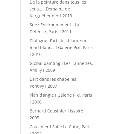
De la peinture dans tous les
sens… I Domaine de
Kerguéhennec I 2013
Suez Environnement I La
Défense, Paris I 2011
Dialogue d’artistes blanc sur
fond blanc… I Galerie Pixi, Paris
I 2010
Global painting I Les Tanneries,
Amilly I 2009
L’art dans les chapelles I
Pontivy I 2007
Plan d’angle I Galerie Pixi, Paris
I 2006
Bernard Cousinier I Issoire I
2005
Cousinier I Salle Le Cube, Paris
I 2004