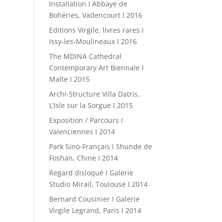
Installation I Abbaye de
Bohéries, Vadencourt I 2016
Editions Virgile, livres rares I
Issy-les-Moulineaux I 2016
The MDINA Cathedral
Contemporary Art Biennale I
Malte I 2015
Archi-Structure Villa Datris,
L’Isle sur la Sorgue I 2015
Exposition / Parcours I
Valenciennes I 2014
Park Sino-Français I Shunde de
Foshan, Chine I 2014
Regard disloqué I Galerie
Studio Mirail, Toulouse I 2014
Bernard Cousinier I Galerie
Virgile Legrand, Paris I 2014