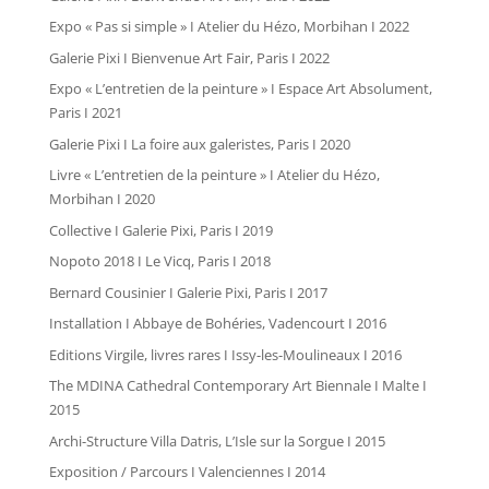
Expo « Pas si simple » I Atelier du Hézo, Morbihan I 2022
Galerie Pixi I Bienvenue Art Fair, Paris I 2022
Expo « L’entretien de la peinture » I Espace Art Absolument,
Paris I 2021
Galerie Pixi I La foire aux galeristes, Paris I 2020
Livre « L’entretien de la peinture » I Atelier du Hézo,
Morbihan I 2020
Collective I Galerie Pixi, Paris I 2019
Nopoto 2018 I Le Vicq, Paris I 2018
Bernard Cousinier I Galerie Pixi, Paris I 2017
Installation I Abbaye de Bohéries, Vadencourt I 2016
Editions Virgile, livres rares I Issy-les-Moulineaux I 2016
The MDINA Cathedral Contemporary Art Biennale I Malte I
2015
Archi-Structure Villa Datris, L’Isle sur la Sorgue I 2015
Exposition / Parcours I Valenciennes I 2014