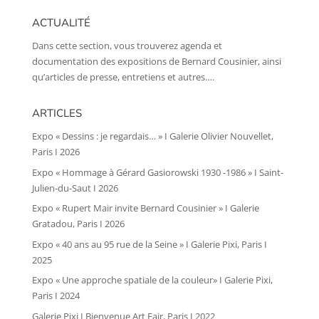
ACTUALITÉ
Dans cette section, vous trouverez agenda et
documentation des expositions de Bernard Cousinier, ainsi
qu’articles de presse, entretiens et autres….
ARTICLES
Expo « Dessins : je regardais… » I Galerie Olivier Nouvellet,
Paris I 2026
Expo « Hommage à Gérard Gasiorowski 1930 -1986 » I Saint-
Julien-du-Saut I 2026
Expo « Rupert Mair invite Bernard Cousinier » I Galerie
Gratadou, Paris I 2026
Expo « 40 ans au 95 rue de la Seine » I Galerie Pixi, Paris I
2025
Expo « Une approche spatiale de la couleur» I Galerie Pixi,
Paris I 2024
Galerie Pixi I Bienvenue Art Fair, Paris I 2022