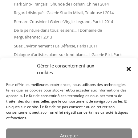
Park Sino-Français I Shunde de Foshan, Chine I 2014
Regard disloqué I Galerie Studio Mirail, Toulouse I 2014
Bernard Cousinier I Galerie Virgile Legrand, Paris I 2014
De la peinture dans tous les sens… I Domaine de
Kerguéhennec I 2013
Suez Environnement I La Défense, Paris I 2011
Dialogue d’artistes blanc sur fond blanc… I Galerie Pixi, Paris
I 2010
Gérer le consentement aux
Global painting I Les Tanneries, Amilly I 2009
cookies
L’art dans les chapelles I Pontivy I 2007
Pour offrir les meilleures expériences, nous utilisons des technologies
Plan d’angle I Galerie Pixi, Paris I 2006
telles que les cookies pour stocker et/ou accéder aux informations des
appareils. Le fait de consentir à ces technologies nous permettra de
Bernard Cousinier I Issoire I 2005
traiter des données telles que le comportement de navigation ou les ID
Cousinier I Salle Le Cube, Paris I 2004
uniques sur ce site. Le fait de ne pas consentir ou de retirer son
consentement peut avoir un effet négatif sur certaines caractéristiques
L’art dans les chapelles I Pontivy I 2004
et fonctions.
Bernard Cousinier I Galerie Pixi, Paris I 2002
Bernard Cousinier I Galerie Pixi, Paris I 1999
Accepter