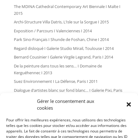
The MDINA Cathedral Contemporary Art Biennale I Malte I
2015
Archi-Structure Villa Datris, L’Isle sur la Sorgue I 2015
Exposition / Parcours I Valenciennes I 2014
Park Sino-Français I Shunde de Foshan, Chine I 2014
Regard disloqué I Galerie Studio Mirail, Toulouse I 2014
Bernard Cousinier I Galerie Virgile Legrand, Paris I 2014
De la peinture dans tous les sens… I Domaine de
Kerguéhennec I 2013
Suez Environnement I La Défense, Paris I 2011
Dialogue d’artistes blanc sur fond blanc… I Galerie Pixi, Paris
I 2010
Gérer le consentement aux
Global painting I Les Tanneries, Amilly I 2009
cookies
L’art dans les chapelles I Pontivy I 2007
Pour offrir les meilleures expériences, nous utilisons des technologies
Plan d’angle I Galerie Pixi, Paris I 2006
telles que les cookies pour stocker et/ou accéder aux informations des
appareils. Le fait de consentir à ces technologies nous permettra de
Bernard Cousinier I Issoire I 2005
traiter des données telles que le comportement de navigation ou les ID