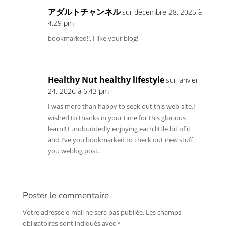
アダルトチャンネル
sur décembre 28, 2025 à
4:29 pm
bookmarked!!, I like your blog!
Healthy Nut healthy lifestyle
sur janvier
24, 2026 à 6:43 pm
I was more than happy to seek out this web-site.I
wished to thanks in your time for this glorious
learn!! I undoubtedly enjoying each little bit of it
and I’ve you bookmarked to check out new stuff
you weblog post.
Poster le commentaire
Votre adresse e-mail ne sera pas publiée.
Les champs
obligatoires sont indiqués avec
*